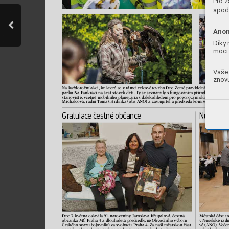
Pro z
apod.
Anon
Díky 
moci 
Vaše 
znovu
Na každoroční akci, ke které se v rámci celosvětového Dne Země pravidelně připojuje mě
parku Na P
ankráci na šest stovek dětí. Ty se seznámily s f
ungováním přírody a ekosysté
stanoviště, včetně mobilního planetária s dalekohledem pro pozorování slunce
. Zahájen
Michalcová, radní T
omáš Hrdinka (oba ANO) a zastupitel a předseda komise MA 21 P
etr
Gr
at
ulac
e č
est
né obč
anc
e
Nuselsk
á
Dne 7
. května oslavila 91. narozeniny J
aroslava Křupalová, čestná 
Městská část u
občanka MČ Praha 4 a dlouholetá předsedkyně 
Obvodního výboru 
v Nuselské radn
Českého svazu bojovníků za svobodu Praha 4. 
Za naši městskou část 
vé (ANO). V
eče