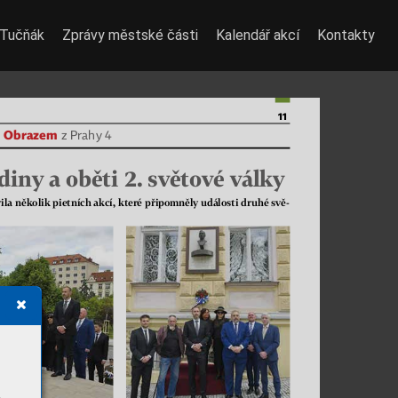
 Tučňák
Zprávy městské části
Kalendář akcí
Kontakty
11
Obrazem
zPrahy 4
diny a oběti 2. světové války 
la několik pietních akcí, které připomněly události druhé svě
-