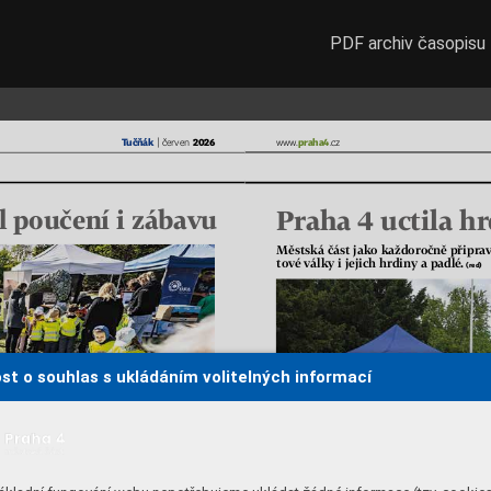
PDF archiv časopisu
T
učňák
červen
praha4
www
.
.cz 
2026
 | 
Praha 4 uctila hr
l poučení i zábavu
l poučení i zábavu
Městská část jako každoročně připravi
tové války i jejich hrdiny a padlé
. 
(red)
st o souhlas s ukládáním volitelných informací