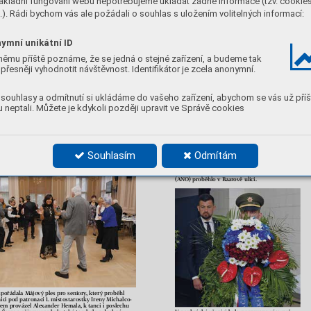
ákladní fungování webu nepotřebujeme ukládat žádné informace (tzv. cookie
). Rádi bychom vás ale požádali o souhlas s uložením volitelných informací:
Tradiční pietní akt za účasti radních a zastupitelů 
ymní unikátní ID
němu příště poznáme, že se jedná o stejné zařízení, a budeme tak
přesněji vyhodnotit návštěvnost. Identifikátor je zcela anonymní.
souhlasy a odmítnutí si ukládáme do vašeho zařízení, abychom se vás už příš
 neptali. Můžete je kdykoli později upravit ve Správě cookies
stská část Praha 4, zavítalo v úterý 28.dubna do 
mu ve městě a rovněž na ně čekala zábavná i poučná 
í se za MČ Praha 4 zúčastnili 1. místostarostka Irena 
 K
učera (TOP 09). 
(red)
Souhlasím
Odmítám
 r
adnic
e ho
st
ila ples seniorů
Připomenutí památky obětí válečných událostí 
za účasti 1. místostarostky Ireny Michalcové 
(ANO) proběhlo v Baarově ulici.
spořádala M
ájový ples pro seniory
, který proběhl 
ici pod patronací 1. místostarostky Ireny Michalco
-
rem provázel Ale
xander Hemala, k tanci i poslechu 