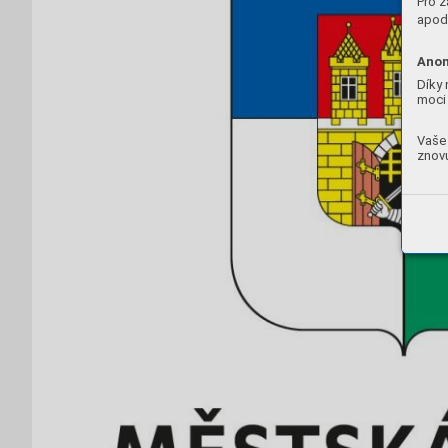
Pro z
apod.
Anon
Díky 
moci 
Vaše 
znovu