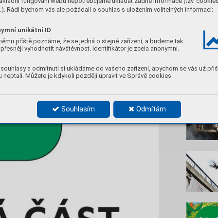
ákladní fungování webu nepotřebujeme ukládat žádné informace (tzv. cookie
). Rádi bychom vás ale požádali o souhlas s uložením volitelných informací:
ymní unikátní ID
němu příště poznáme, že se jedná o stejné zařízení, a budeme tak
přesněji vyhodnotit návštěvnost. Identifikátor je zcela anonymní.
souhlasy a odmítnutí si ukládáme do vašeho zařízení, abychom se vás už příš
 neptali. Můžete je kdykoli později upravit ve Správě cookies
Nenec
Souhlasím
Odmítám