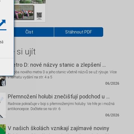
s
Číst
Stáhnout PDF
tě
hte si ujít
Metro D: nové názvy stanic a zlepšení …
Podoba nového metra D a jeho stanic včetně názvů se už rýsuje. Více
v tématu vydání na str. 4 a 5
06/2026
Přemnožení holubi znečišťují podchod u …
Radnice pokračuje v boji s přemnoženými holuby. Ve hře je i možná
antikoncepce. Dočtete se na str. 6
06/2026
V našich školách vznikají zajímavé noviny