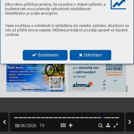
2
0
Díky němu příště poznáme, že se jedná o stejné zařízení, a
Firma H&Š, tel
.: 776 150 222, 603 505 686, v
ykupnarodnidum.cz
7/
417
0
5
C
budeme tak moci přesněji vyhodnotit návštěvnost.
S
Nenechte 
se
Identifikátor je zcela anonymní.
grilovat
sluncem
Vaše souhlasy a odmítnutí si ukládáme do vašeho zařízení, abychom se
vás už příště znovu neptali. Můžete je kdykoli později upravit ve Správě
cookies
Souhlasím
Odmítám
T
er
asové
markýzy
okamžitý 
stín
pro 
vyšší 
komfort
a 
Pro 
více 
informací
načtěte 
QR 
kód
na 
terase
222 
590 
590 
almma@almma.cz
SC-504333/02
3
0
4
almma.cz
415
Ovládněte 
světlo.
0
5
C
S
06/2026
19